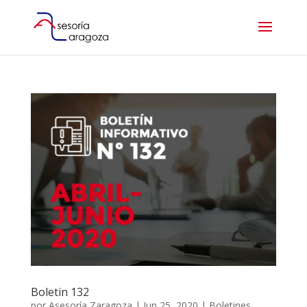
Boletin 132
por
Asesoría Zaragoza
|
Jun 25, 2020
|
Boletines
,