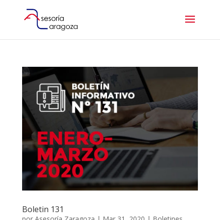
Boletin 131
por
Asesoría Zaragoza
|
Mar 31, 2020
|
Boletines
,